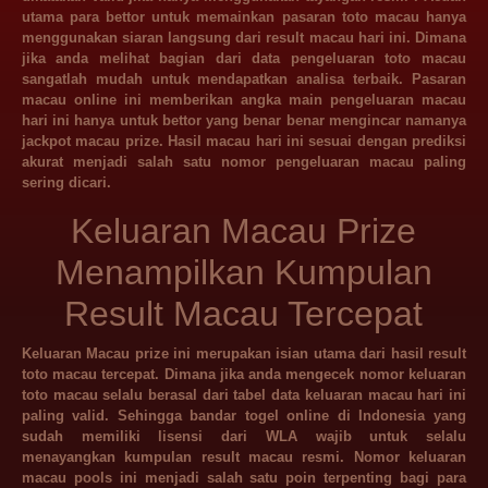
utama para bettor untuk memainkan pasaran toto macau hanya
menggunakan siaran langsung dari result macau hari ini. Dimana
jika anda melihat bagian dari data pengeluaran toto macau
sangatlah mudah untuk mendapatkan analisa terbaik. Pasaran
macau online ini memberikan angka main pengeluaran macau
hari ini hanya untuk bettor yang benar benar mengincar namanya
jackpot macau prize. Hasil macau hari ini sesuai dengan prediksi
akurat menjadi salah satu nomor pengeluaran macau paling
sering dicari.
Keluaran Macau Prize
Menampilkan Kumpulan
Result Macau Tercepat
Keluaran Macau prize ini merupakan isian utama dari hasil result
toto macau tercepat. Dimana jika anda mengecek nomor keluaran
toto macau selalu berasal dari tabel data keluaran macau hari ini
paling valid. Sehingga bandar togel online di Indonesia yang
sudah memiliki lisensi dari WLA wajib untuk selalu
menayangkan kumpulan result macau resmi. Nomor keluaran
macau pools ini menjadi salah satu poin terpenting bagi para