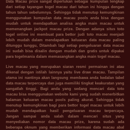
Data Macau prize sangat diperlukan sebagai kumpulan lengkap
dari setiap tayangan togel macau dari tahun ini hingga dengan
tahun tahun sebelumnya. Sehingga tidak menutup kemungkinan
menggunakan kumpulan data macau pools anda bisa dengan
mudah untuk mendapatkan analisa angka main macau untuk
memenangkan jackpot macau prize. Dengan adanya situs toto
togel online ini membuat para bettor judi toto macau menjadi
lebih mudah dalam mendapatkan keluaran data macau paling
ditunggu tunggu, Ditambah lagi setiap pengeluaran data macau
ini sudah bisa disalin dengan mudah dan gratis untuk dipakai
para togelmania dalam memasangkan angka main togel macau.
Live macau yang merupakan siaran resmi permainan ini atau
dikenal dengan istilah lainnya yaitu live draw macau. Tampilan
utama ini nantinya akan langsung membawa anda kedalan tabel
data macau terpercaya dan juga memiliki tingkat keakuratan yang
sangatlah tinggi. Bagi anda yang sedang mencari data toto
macau bisa menggunakan website kami yang sudah menerbitkan
halaman keluaran macau pools paling akurat. Sehingga tidak
menutup kemungkinan bagi para bettor togel macau untuk lebih
mudah mendapatkan hasil pengeluaran macau terpercaya.
Jangan sampai anda salah dalam mencari situs yang
menyediakan nomor data macau prize, karena sudah ada
beberapa oknum yang memberikan informasi data macau abal