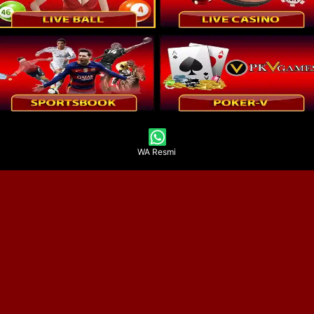
WA Resmi