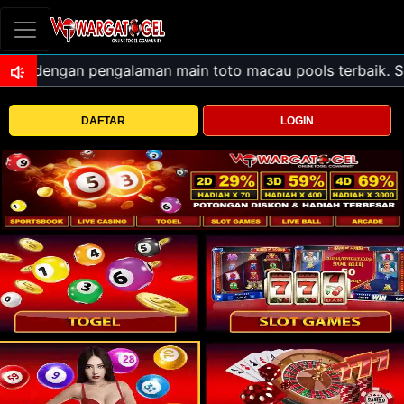
DAFTAR
LOGIN